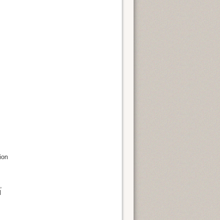
ion
,
l