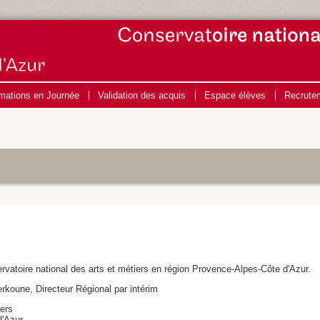
mations en Journée
Validation des acquis
Espace élèves
Recrute
servatoire national des arts et métiers en région Provence-Alpes-Côte d'Azur.
rkoune, Directeur Régional par intérim
iers
d'Azur