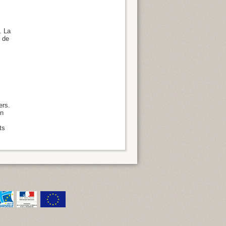
. La
n de
ers.
on
ts