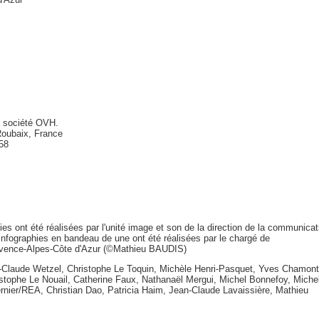
la société OVH.
Roubaix, France
 58
es ont été réalisées par l'unité image et son de la direction de la communicat
fographies en bandeau de une ont été réalisées par le chargé de
vence-Alpes-Côte d'Azur (©Mathieu BAUDIS)
n-Claude Wetzel, Christophe Le Toquin, Michèle Henri-Pasquet, Yves Chamont
stophe Le Nouail, Catherine Faux, Nathanaël Mergui, Michel Bonnefoy, Miche
ernier/REA, Christian Dao, Patricia Haim, Jean-Claude Lavaissière, Mathieu