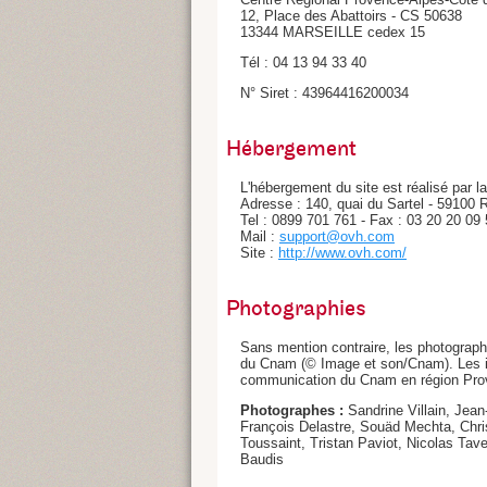
12, Place des Abattoirs - CS 50638
13344 MARSEILLE cedex 15
Tél : 04 13 94 33 40
N° Siret : 43964416200034
Hébergement
L'hébergement du site est réalisé par 
Adresse : 140, quai du Sartel - 59100 
Tel : 0899 701 761 - Fax : 03 20 20 09
Mail :
support@ovh.com
Site :
http://www.ovh.com/
Photographies
Sans mention contraire, les photographi
du Cnam (© Image et son/Cnam). Les in
communication du Cnam en région Pro
Photographes :
Sandrine Villain, Jea
François Delastre, Souäd Mechta, Chri
Toussaint, Tristan Paviot, Nicolas Tav
Baudis