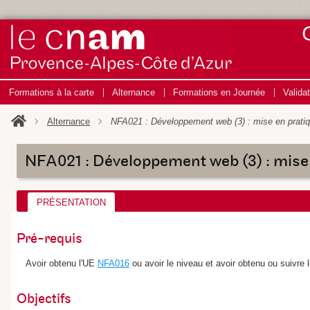
Formations à la carte
Alternance
Formations en Journée
Valida
Alternance
NFA021 : Développement web (3) : mise en prati
NFA021 : Développement web (3) : mise
PRÉSENTATION
Pré-requis
Avoir obtenu l'UE
NFA016
ou avoir le niveau et avoir obtenu ou suivr
Objectifs