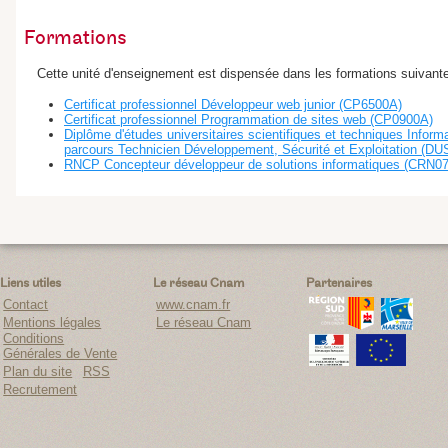
Formations
Cette unité d'enseignement est dispensée dans les formations suivante
Certificat professionnel Développeur web junior (CP6500A)
Certificat professionnel Programmation de sites web (CP0900A)
Diplôme d'études universitaires scientifiques et techniques Inform
parcours Technicien Développement, Sécurité et Exploitation (D
RNCP Concepteur développeur de solutions informatiques (CRN0
Liens utiles
Le réseau Cnam
Partenaires
Contact
www.cnam.fr
Mentions légales
Le réseau Cnam
Conditions
Générales de Vente
Plan du site
RSS
Recrutement