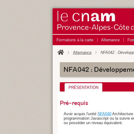
Formations à la carte
Alternance
For
Alternance
NFA042 : Développ
NFA042 : Développeme
PRÉSENTATION
Pré-requis
Avoir acquis l'unité
NFA040
Architecture 
programmation Javascript ou la suivre en 
ou posséder un niveau équivalent.