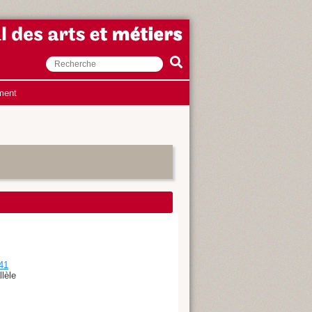
ment
41
lèle