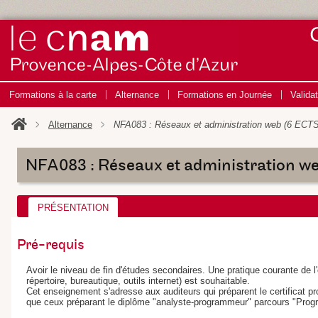
Formations à la carte
Alternance
Formations en Journée
Valida
Alternance
NFA083 : Réseaux et administration web (6 ECTS
NFA083 : Réseaux et administration w
PRÉSENTATION
Pré-requis
Avoir le niveau de fin d'études secondaires. Une pratique courante de l'o
répertoire, bureautique, outils internet) est souhaitable.
Cet enseignement s'adresse aux auditeurs qui préparent le certificat p
que ceux préparant le diplôme "analyste-programmeur" parcours "Pro