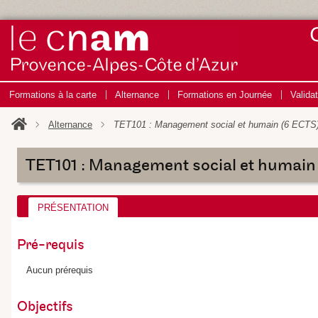
Formations à la carte
Alternance
Formations en Journée
Valida
Alternance
TET101 : Management social et humain (6 ECTS
TET101 : Management social et humain
PRÉSENTATION
Pré-requis
Aucun prérequis
Objectifs