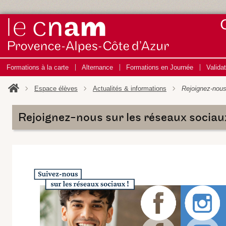
Formations à la carte
Alternance
Formations en Journée
Valida
Espace élèves
Actualités & informations
Rejoignez-nous
Rejoignez-nous sur les réseaux sociau