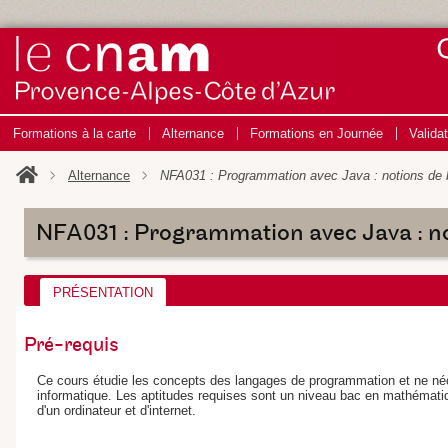
Formations à la carte
Alternance
Formations en Journée
Valida
Alternance
NFA031 : Programmation avec Java : notions de
NFA031 : Programmation avec Java : no
PRÉSENTATION
Pré-requis
Ce cours étudie les concepts des langages de programmation et ne né
informatique. Les aptitudes requises sont un niveau bac en mathématiqu
d'un ordinateur et d'internet.