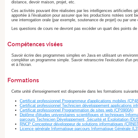
distance, devoir maison, projet, etc.
Ces activités pouvant être réalisées par les intelligences artificielles gé
apportée à l'évaluation pour assurer que les productions notées sont bien
une interrogation orale (par exemple, soutenance de projet) ou par une
Les questions de cours ne devront pas excéder un quart des points de l
Compétences visées
Savoir écrire des programmes simples en Java en utilisant un enviro
compléter un programme simple. Savoir retranscrire l'exécution d'un 
et à l'écran.
Formations
Cette unité d'enseignement est dispensée dans les formations suivante
Certificat professionnel Programmeur d'applications mobiles (CP4
Certificat professionnel Technicien développement applications i
Certificat professionnel Programmation de sites web (CP0900A)
Diplôme d'études universitaires scientifiques et techniques Inform
parcours Technicien Développement, Sécurité et Exploitation (D
RNCP Concepteur développeur de solutions informatiques (CRN0
Licence générale Informatique parcours Informatique Générale (L