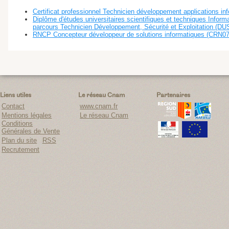
Certificat professionnel Technicien développement applications i
Diplôme d'études universitaires scientifiques et techniques Inform
parcours Technicien Développement, Sécurité et Exploitation (D
RNCP Concepteur développeur de solutions informatiques (CRN0
Liens utiles
Le réseau Cnam
Partenaires
Contact
www.cnam.fr
Mentions légales
Le réseau Cnam
Conditions
Générales de Vente
Plan du site
RSS
Recrutement