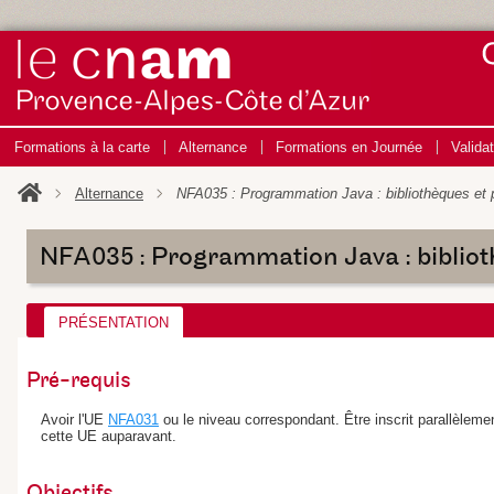
Formations à la carte
Alternance
Formations en Journée
Valida
Alternance
NFA035 : Programmation Java : bibliothèques et 
NFA035 : Programmation Java : bibliot
PRÉSENTATION
Pré-requis
Avoir l'UE
NFA031
ou le niveau correspondant. Être inscrit parallèleme
cette UE auparavant.
Objectifs