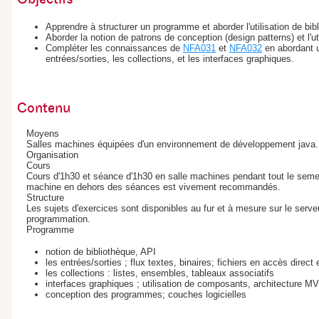
Apprendre à structurer un programme et aborder l'utilisation de bibl
Aborder la notion de patrons de conception (design patterns) et l'u
Compléter les connaissances de
NFA031
et
NFA032
en abordant u
entrées/sorties, les collections, et les interfaces graphiques.
Contenu
Moyens
Salles machines équipées d'un environnement de développement java.
Organisation
Cours
Cours d'1h30 et séance d'1h30 en salle machines pendant tout le seme
machine en dehors des séances est vivement recommandés.
Structure
Les sujets d'exercices sont disponibles au fur et à mesure sur le serv
programmation.
Programme
notion de bibliothèque, API
les entrées/sorties ; flux textes, binaires; fichiers en accès direct 
les collections : listes, ensembles, tableaux associatifs
interfaces graphiques ; utilisation de composants, architecture M
conception des programmes; couches logicielles