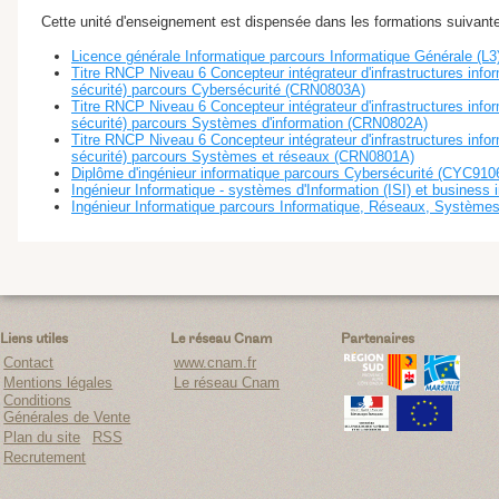
Cette unité d'enseignement est dispensée dans les formations suivante
Licence générale Informatique parcours Informatique Générale (L
Titre RNCP Niveau 6 Concepteur intégrateur d'infrastructures info
sécurité) parcours Cybersécurité (CRN0803A)
Titre RNCP Niveau 6 Concepteur intégrateur d'infrastructures info
sécurité) parcours Systèmes d'information (CRN0802A)
Titre RNCP Niveau 6 Concepteur intégrateur d'infrastructures info
sécurité) parcours Systèmes et réseaux (CRN0801A)
Diplôme d'ingénieur informatique parcours Cybersécurité (CYC910
Ingénieur Informatique - systèmes d'Information (ISI) et business
Ingénieur Informatique parcours Informatique, Réseaux, Système
Liens utiles
Le réseau Cnam
Partenaires
Contact
www.cnam.fr
Mentions légales
Le réseau Cnam
Conditions
Générales de Vente
Plan du site
RSS
Recrutement