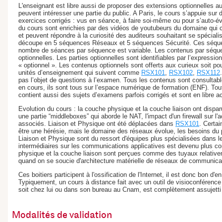
L'enseignant est libre aussi de proposer des extensions optionnelles 
peuvent intéresser une partie du public. A Paris, le cours s’appuie sur 
exercices corrigés : vus en séance, à faire soi-même ou pour s’auto-év
du cours sont enrichies par des vidéos de youtubeurs du domaine qui 
et peuvent répondre à la curiosité des auditeurs souhaitant se spécial
découpe en 5 séquences Réseaux et 5 séquences Sécurité. Ces séqu
nombre de séances par séquence est variable. Les contenus par séquenc
optionnelles. Les parties optionnelles sont identifiables par l’expression
« optionnel ». Les contenus optionnels sont offerts aux curieux soit pou
unités d’enseignement qui suivent comme
RSX101
,
RSX102
,
RSX112
pas l’objet de questions à l’examen. Tous les contenus sont consulta
en cours, ils sont tous sur l’espace numérique de formation (ENF). T
contient aussi des sujets d’examens parfois corrigés et sont en libre a
Evolution du cours : la couche physique et la couche liaison ont dispa
une partie “middleboxes” qui aborde le NAT, l'impact d'un firewall sur 
associés. Liaison et Physique ont été déplacées dans
RSX101
. Certa
être une hérésie, mais le domaine des réseaux évolue, les besoins du 
Liaison et Physique sont du ressort d'équipes plus spécialisées dans les
intermédiaires sur les communications applicatives est devenu plus co
physique et la couche liaison sont perçues comme des tuyaux relative
quand on se soucie d'architecture matérielle de réseaux de communica
Ces boitiers participent à l'ossification de l'Internet, il est donc bon d
Typiquement, un cours à distance fait avec un outil de visioconférence e
soit chez lui ou dans son bureau au Cnam, est complètement assujetti
Modalités de validation