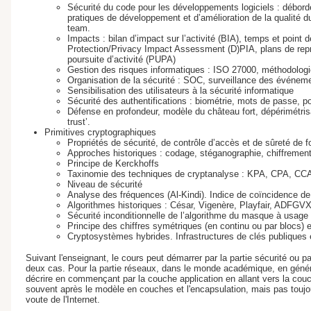
Sécurité du code pour les développements logiciels : déb
pratiques de développement et d’amélioration de la qualité du
team.
Impacts : bilan d’impact sur l’activité (BIA), temps et poin
Protection/Privacy Impact Assessment (D)PIA, plans de repr
poursuite d’activité (PUPA)
Gestion des risques informatiques : ISO 27000, méthodol
Organisation de la sécurité : SOC, surveillance des événem
Sensibilisation des utilisateurs à la sécurité informatique
Sécurité des authentifications : biométrie, mots de passe, po
Défense en profondeur, modèle du château fort, dépérimétrisat
trust’.
Primitives cryptographiques
Propriétés de sécurité, de contrôle d’accès et de sûreté de 
Approches historiques : codage, stéganographie, chiffremen
Principe de Kerckhoffs
Taxinomie des techniques de cryptanalyse : KPA, CPA, CCA. 
Niveau de sécurité
Analyse des fréquences (Al-Kindi). Indice de coïncidence d
Algorithmes historiques : César, Vigenère, Playfair, ADFGV
Sécurité inconditionnelle de l’algorithme du masque à usage 
Principe des chiffres symétriques (en continu ou par blocs) e
Cryptosystèmes hybrides. Infrastructures de clés publiques et
Suivant l'enseignant, le cours peut démarrer par la partie sécurité ou par
deux cas. Pour la partie réseaux, dans le monde académique, en géné
décrire en commençant par la couche application en allant vers la couc
souvent après le modèle en couches et l'encapsulation, mais pas toujou
voute de l'Internet.