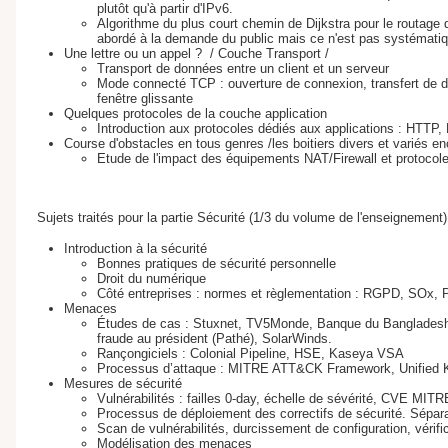
plutôt qu'à partir d'IPv6.
Algorithme du plus court chemin de Dijkstra pour le routage
abordé à la demande du public mais ce n'est pas systématiq
Une lettre ou un appel ? / Couche Transport /
Transport de données entre un client et un serveur
Mode connecté TCP : ouverture de connexion, transfert de do
fenêtre glissante
Quelques protocoles de la couche application
Introduction aux protocoles dédiés aux applications : HTTP
Course d'obstacles en tous genres /les boitiers divers et variés e
Etude de l'impact des équipements NAT/Firewall et protoco
Sujets traités pour la partie Sécurité (1/3 du volume de l'enseignement)
Introduction à la sécurité
Bonnes pratiques de sécurité personnelle
Droit du numérique
Côté entreprises : normes et règlementation : RGPD, SOx,
Menaces
Études de cas : Stuxnet, TV5Monde, Banque du Bangladesh
fraude au président (Pathé), SolarWinds.
Rançongiciels : Colonial Pipeline, HSE, Kaseya VSA
Processus d’attaque : MITRE ATT&CK Framework, Unified K
Mesures de sécurité
Vulnérabilités : failles 0-day, échelle de sévérité, CVE MI
Processus de déploiement des correctifs de sécurité. Sépar
Scan de vulnérabilités, durcissement de configuration, vérifi
Modélisation des menaces