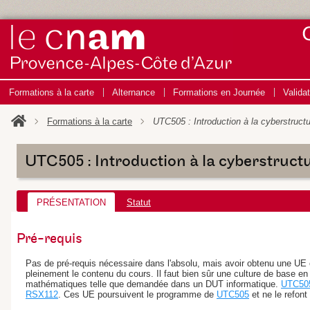
Formations à la carte
Alternance
Formations en Journée
Valida
Formations à la carte
UTC505 : Introduction à la cyberstructu
UTC505 : Introduction à la cyberstructur
PRÉSENTATION
Statut
Pré-requis
Pas de pré-requis nécessaire dans l'absolu, mais avoir obtenu une 
pleinement le contenu du cours. Il faut bien sûr une culture de base e
mathématiques telle que demandée dans un DUT informatique.
UTC50
RSX112
. Ces UE poursuivent le programme de
UTC505
et ne le refont