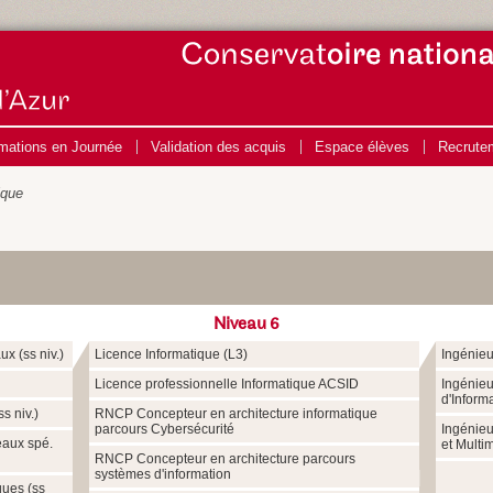
mations en Journée
Validation des acquis
Espace élèves
Recrute
ique
Niveau 6
x (ss niv.)
Licence Informatique (L3)
Ingénieu
Licence professionnelle Informatique ACSID
Ingénieu
d'Inform
s niv.)
RNCP Concepteur en architecture informatique
parcours Cybersécurité
Ingénieu
eaux spé.
et Multi
RNCP Concepteur en architecture parcours
systèmes d'information
ques (ss