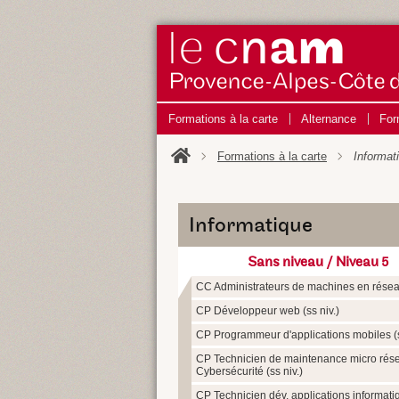
Formations à la carte
Alternance
For
Formations à la carte
Informat
Informatique
Sans niveau / Niveau 5
CC Administrateurs de machines en réseau
CP Développeur web (ss niv.)
CP Programmeur d'applications mobiles (s
CP Technicien de maintenance micro rés
Cybersécurité (ss niv.)
CP Technicien dév. applications informati