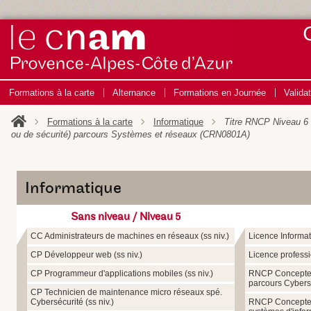
Formations à la carte
Alternance
Formations en Journée
Valida
Formations à la carte
Informatique
Titre RNCP Niveau 6 C
ou de sécurité) parcours Systèmes et réseaux (CRN0801A)
Informatique
Sans niveau / Niveau 5
CC Administrateurs de machines en réseaux (ss niv.)
Licence Informat
CP Développeur web (ss niv.)
Licence profess
CP Programmeur d'applications mobiles (ss niv.)
RNCP Concepteur
parcours Cybers
CP Technicien de maintenance micro réseaux spé.
Cybersécurité (ss niv.)
RNCP Concepteur