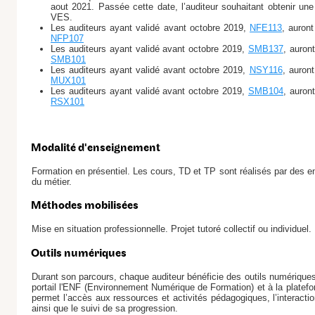
aout 2021. Passée cette date, l’auditeur souhaitant obtenir une
VES.
Les auditeurs ayant validé avant octobre 2019,
NFE113
, auron
NFP107
Les auditeurs ayant validé avant octobre 2019,
SMB137
, auron
SMB101
Les auditeurs ayant validé avant octobre 2019,
NSY116
, auron
MUX101
Les auditeurs ayant validé avant octobre 2019,
SMB104
, auron
RSX101
Modalité d'enseignement
Formation en présentiel. Les cours, TD et TP sont réalisés par des e
du métier.
Méthodes mobilisées
Mise en situation professionnelle. Projet tutoré collectif ou individuel.
Outils numériques
Durant son parcours, chaque auditeur bénéficie des outils numériqu
portail l'ENF (Environnement Numérique de Formation) et à la plate
permet l’accès aux ressources et activités pédagogiques, l’interacti
ainsi que le suivi de sa progression.